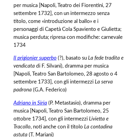
per musica [Napoli, Teatro dei Fiorentini, 27
settembre 1732], con un intermezzo senza
titolo, come «introduzione al ballo» e i
personaggi di Capetà Cola Spaviento e Giulietta;
musica perduta; ripresa con modifiche: carnevale
1734
Il prigionier superbo
(?), basato su
La fede tradita e
vendicata
di F. Silvani), dramma per musica
[Napoli, Teatro San Bartolomeo, 28 agosto o 4
settembre 1733], con gli intermezzi
La serva
padrona
(G.A. Federico)
Adriano in Siria
(P. Metastasio), dramma per
musica [Napoli, Teatro San Bartolomeo, 25
ottobre 1734], con gli intermezzi
Livietta e
Tracollo
, noti anche con il titolo
La contadina
astuta
(T. Mariani)