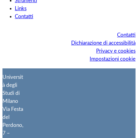
Strumenti
Links
Contatti
Contatti
Dichiarazione di accessibilità
Privacy e cookies
Impostazioni cookie
Universit
à degli
Studi di
Milano
Via Festa
del
Perdono,
7 –