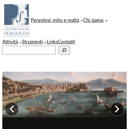
Vai
al
Pergolesi: mito e realtà
Chi siamo
contenuto
Attività
Strumenti
Links
Contatti
C
e
r
c
a
Immagine precedente
Im