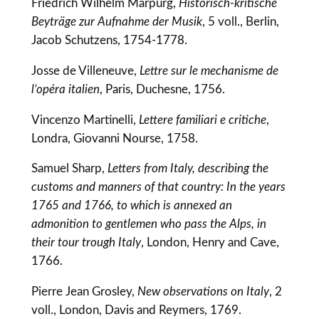
Friedrich Wilhelm Marpurg,
Historisch-kritische
Beyträge zur Aufnahme der Musik
, 5 voll., Berlin,
Jacob Schutzens, 1754-1778.
Josse de Villeneuve,
Lettre sur le mechanisme de
l’opéra italien
, Paris, Duchesne, 1756.
Vincenzo Martinelli,
Lettere familiari e critiche
,
Londra, Giovanni Nourse, 1758.
Samuel Sharp,
Letters from Italy, describing the
customs and manners of that country: In the years
1765 and 1766, to which is annexed an
admonition to gentlemen who pass the Alps, in
their tour trough Italy
, London, Henry and Cave,
1766.
Pierre Jean Grosley,
New observations on Italy
, 2
voll., London, Davis and Reymers, 1769.