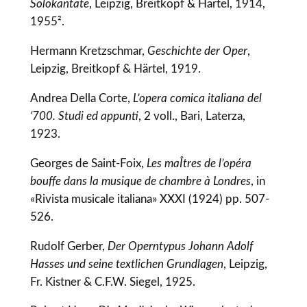
Solokantate
, Leipzig, Breitkopf & Härtel, 1914,
1955².
Hermann Kretzschmar,
Geschichte der Oper
,
Leipzig, Breitkopf & Härtel, 1919.
Andrea Della Corte,
L’opera comica italiana del
‘700. Studi ed appunti
, 2 voll., Bari, Laterza,
1923.
Georges de Saint-Foix,
Les maÎtres de l’opéra
bouffe dans la musique de chambre à Londres
, in
«Rivista musicale italiana» XXXI (1924) pp. 507-
526.
Rudolf Gerber,
Der Operntypus Johann Adolf
Hasses und seine textlichen Grundlagen
, Leipzig,
Fr. Kistner & C.F.W. Siegel, 1925.