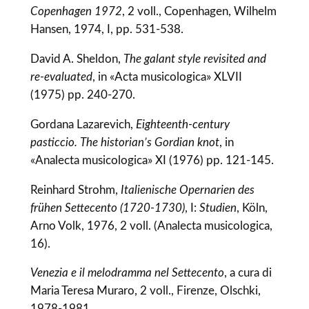
Copenhagen 1972
, 2 voll., Copenhagen, Wilhelm
Hansen, 1974, I, pp. 531-538.
David A. Sheldon,
The galant style revisited and
re-evaluated
, in «Acta musicologica» XLVII
(1975) pp. 240-270.
Gordana Lazarevich,
Eighteenth-century
pasticcio. The historian’s Gordian knot
, in
«Analecta musicologica» XI (1976) pp. 121-145.
Reinhard Strohm,
Italienische Opernarien des
frühen Settecento (1720-1730)
, I:
Studien
, Köln,
Arno Volk, 1976, 2 voll. (Analecta musicologica,
16).
Venezia e il melodramma nel Settecento
, a cura di
Maria Teresa Muraro, 2 voll., Firenze, Olschki,
1978-1981.