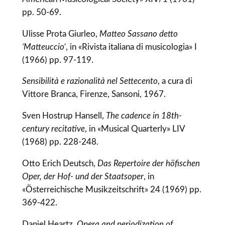
pp. 50-69.
Ulisse Prota Giurleo,
Matteo Sassano detto
‘Matteuccio’
, in «Rivista italiana di musicologia» I
(1966) pp. 97-119.
Sensibilità e razionalità nel Settecento
, a cura di
Vittore Branca, Firenze, Sansoni, 1967.
Sven Hostrup Hansell,
The cadence in 18th-
century recitative
, in «Musical Quarterly» LIV
(1968) pp. 228-248.
Otto Erich Deutsch,
Das Repertoire der höfischen
Oper, der Hof- und der Staatsoper
, in
«Österreichische Musikzeitschrift» 24 (1969) pp.
369-422.
Daniel Heartz,
Opera and periodization of