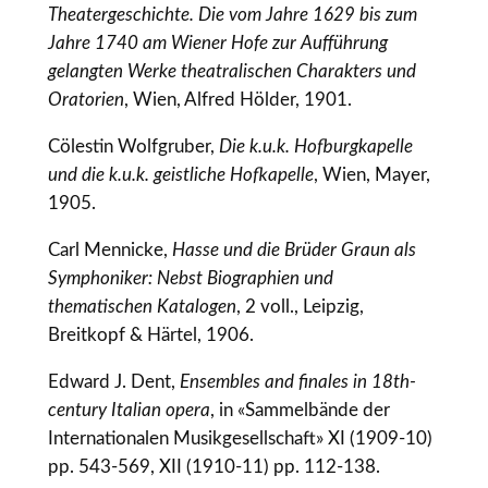
Theatergeschichte. Die vom Jahre 1629 bis zum
Jahre 1740 am Wiener Hofe zur Aufführung
gelangten Werke theatralischen Charakters und
Oratorien
, Wien, Alfred Hölder, 1901.
Cölestin Wolfgruber,
Die k.u.k. Hofburgkapelle
und die k.u.k. geistliche Hofkapelle
, Wien, Mayer,
1905.
Carl Mennicke,
Hasse und die Brüder Graun als
Symphoniker: Nebst Biographien und
thematischen Katalogen
, 2 voll., Leipzig,
Breitkopf & Härtel, 1906.
Edward J. Dent,
Ensembles and finales in 18th-
century Italian opera
, in «Sammelbände der
Internationalen Musikgesellschaft» XI (1909-10)
pp. 543-569, XII (1910-11) pp. 112-138.