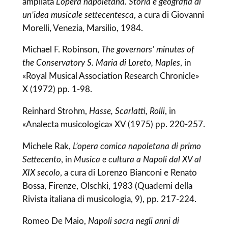
ampliata
L’opera napoletana. Storia e geografia di
un’idea musicale settecentesca
, a cura di Giovanni
Morelli, Venezia, Marsilio, 1984.
Michael F. Robinson,
The governors’ minutes of
the Conservatory S. Maria di Loreto, Naples
, in
«Royal Musical Association Research Chronicle»
X (1972) pp. 1-98.
Reinhard Strohm,
Hasse, Scarlatti, Rolli
, in
«Analecta musicologica» XV (1975) pp. 220-257.
Michele Rak,
L’opera comica napoletana di primo
Settecento
, in
Musica e cultura a Napoli dal XV al
XIX secolo
, a cura di Lorenzo Bianconi e Renato
Bossa, Firenze, Olschki, 1983 (Quaderni della
Rivista italiana di musicologia, 9), pp. 217-224.
Romeo De Maio,
Napoli sacra negli anni di