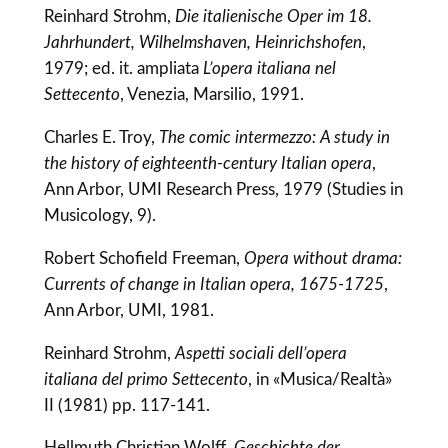
Reinhard Strohm,
Die italienische Oper im 18.
Jahrhundert, Wilhelmshaven, Heinrichshofen
,
1979; ed. it. ampliata
L’opera italiana nel
Settecento
, Venezia, Marsilio, 1991.
Charles E. Troy,
The comic intermezzo: A study in
the history of eighteenth-century Italian opera
,
Ann Arbor, UMI Research Press, 1979 (Studies in
Musicology, 9).
Robert Schofield Freeman,
Opera without drama:
Currents of change in Italian opera, 1675-1725
,
Ann Arbor, UMI, 1981.
Reinhard Strohm,
Aspetti sociali dell’opera
italiana del primo Settecento
, in «Musica/Realtà»
II (1981) pp. 117-141.
Hellmuth Christian Wolff,
Geschichte der