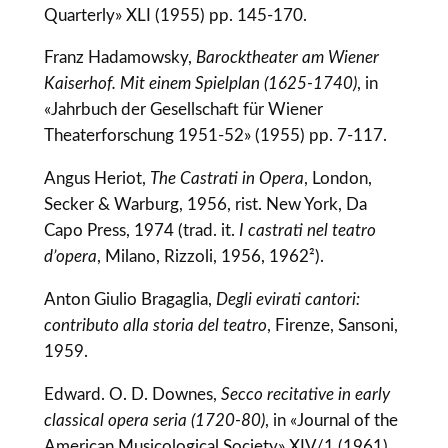
Quarterly» XLI (1955) pp. 145-170.
Franz Hadamowsky,
Barocktheater am Wiener
Kaiserhof. Mit einem Spielplan (1625-1740)
, in
«Jahrbuch der Gesellschaft für Wiener
Theaterforschung 1951-52» (1955) pp. 7-117.
Angus Heriot,
The Castrati in Opera
, London,
Secker & Warburg, 1956, rist. New York, Da
Capo Press, 1974 (trad. it.
I castrati nel teatro
d’opera
, Milano, Rizzoli, 1956, 1962²).
Anton Giulio Bragaglia,
Degli evirati cantori:
contributo alla storia del teatro
, Firenze, Sansoni,
1959.
Edward. O. D. Downes,
Secco recitative in early
classical opera seria (1720-80)
, in «Journal of the
American Musicological Society» XIV/1 (1961)