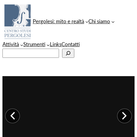
Vai
al
Pergolesi: mito e realtà
Chi siamo
contenuto
Attività
Strumenti
Links
Contatti
C
e
r
c
a
Immagine precedente
Im