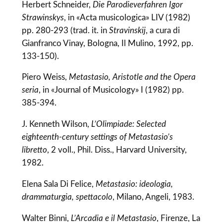
Herbert Schneider,
Die Parodieverfahren Igor
Strawinskys
, in «Acta musicologica» LIV (1982)
pp. 280-293 (trad. it. in
Stravinskij
, a cura di
Gianfranco Vinay, Bologna, Il Mulino, 1992, pp.
133-150).
Piero Weiss,
Metastasio, Aristotle and the Opera
seria
, in «Journal of Musicology» I (1982) pp.
385-394.
J. Kenneth Wilson,
L’Olimpiade: Selected
eighteenth-century settings of Metastasio’s
libretto
, 2 voll., Phil. Diss., Harvard University,
1982.
Elena Sala Di Felice,
Metastasio: ideologia,
drammaturgia, spettacolo
, Milano, Angeli, 1983.
Walter Binni,
L’Arcadia e il Metastasio
, Firenze, La