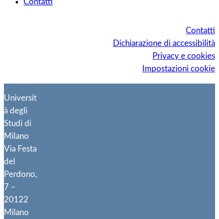
Contatti
Contatti
Dichiarazione di accessibilità
Privacy e cookies
Impostazioni cookie
Universit
à degli
Studi di
Milano
Via Festa
del
Perdono,
7 –
20122
Milano