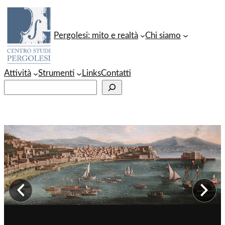
Vai
al
Pergolesi: mito e realtà
Chi siamo
contenuto
Attività
Strumenti
Links
Contatti
C
e
r
c
a
Immagine precedente
Im