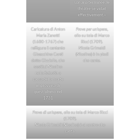
son aria terminée, le
théâtre se vidait
effectivement.»
Caricatura di Anton
Prove per un’opera
,
Maria Zanetti
olio su tela di Marco
(1680-1767) che
Ricci (1709).
raffigura il cantante
Nicola Grimaldi
Gioacchino Conti
(Nicolino) è in piedi
detto Gizziello, che
che canta.
sostituì Nicolino
nella
Salustia
a
causa della morte
improvvisa di
quest’ultimo nel
1731
Prova di un’opera
, olio su tela di Marco Ricci
(1709).
Nicola Grimaldi (Nicolino) è al centro che
canta.