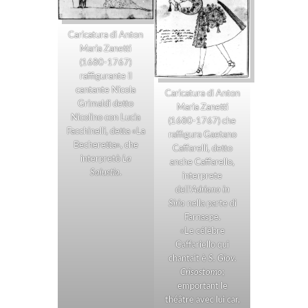
Caricatura di Anton
Maria Zanetti
(1680-1767)
raffigurante il
cantante Nicola
Caricatura di Anton
Grimaldi detto
Maria Zanetti
Nicolino con Lucia
(1680-1767) che
Facchinelli, detta «La
raffigura Gaetano
Becheretta», che
Caffarelli, detto
interpretò
La
anche Caffarello,
Salustia
.
interprete
dell’
Adriano in
Siria
nella parte di
Farnaspe.
«Le célèbre
Caffariello qui
chantait è
S. Giov.
Crisostomo
;
emportant le
théâtre avec lui car,