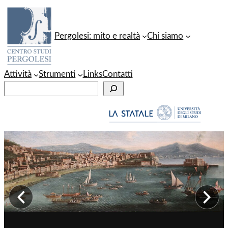
Vai
al
Pergolesi: mito e realtà
Chi siamo
contenuto
Attività
Strumenti
Links
Contatti
C
e
r
c
a
Immagine precedente
Im