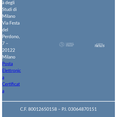
à degli
Studi di
Milano
Via Festa
del
Perdono,
7 –
20122
Milano
Posta
Elettronic
a
Certificat
a
C.F. 80012650158 – P.I. 03064870151