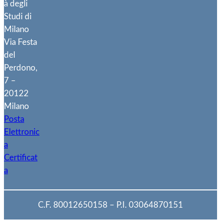
à degli
Studi di
Milano
Via Festa
del
Perdono,
7 –
20122
Milano
Posta
Elettronic
a
Certificat
a
C.F. 80012650158 – P.I. 03064870151