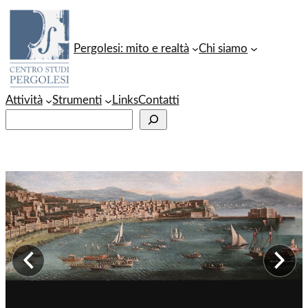
Vai
al
Pergolesi: mito e realtà
Chi siamo
contenuto
Attività
Strumenti
Links
Contatti
C
e
r
c
a
Immagine precedente
Im