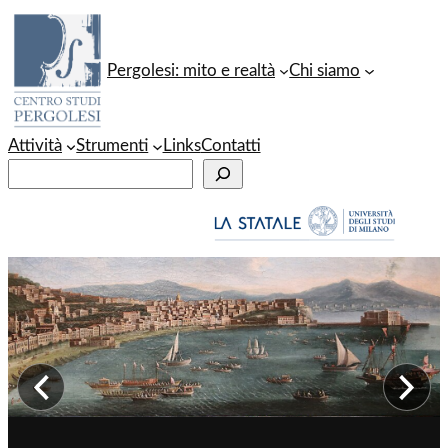
Vai
al
Pergolesi: mito e realtà
Chi siamo
contenuto
Attività
Strumenti
Links
Contatti
C
e
r
c
a
Immagine precedente
Im