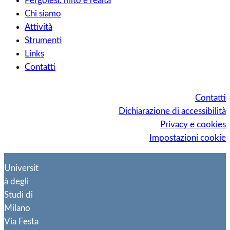
Pergolesi: mito e realtà
Chi siamo
Attività
Strumenti
Links
Contatti
Contatti
Dichiarazione di accessibilità
Privacy e cookies
Impostazioni cookie
Universit
à degli
Studi di
Milano
Via Festa