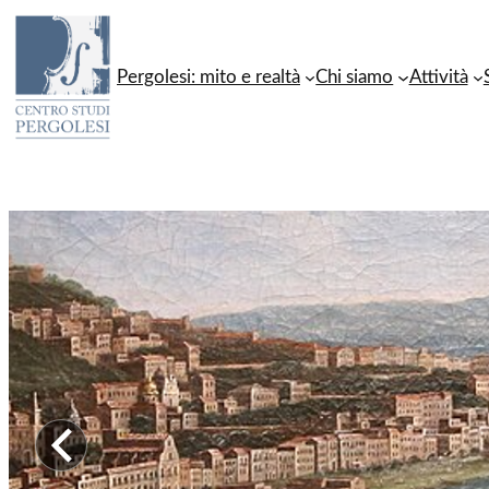
Vai
al
Pergolesi: mito e realtà
Chi siamo
Attività
contenuto
Immagine precedente