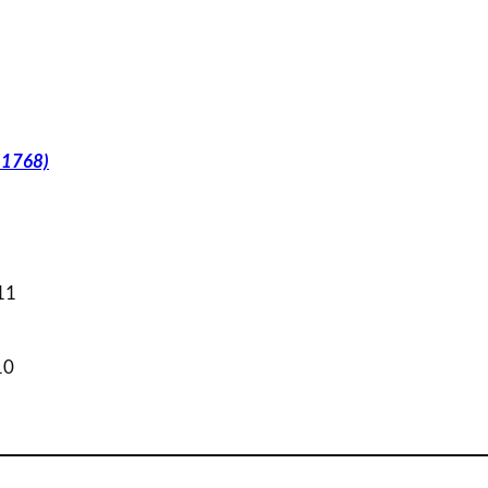
5-1768)
11
10