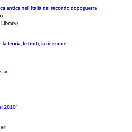
a antica nell’Italia del secondo dopoguerra
to
 Library)
la teoria, le fonti, la ricezione
te…»
si 2010”
esi